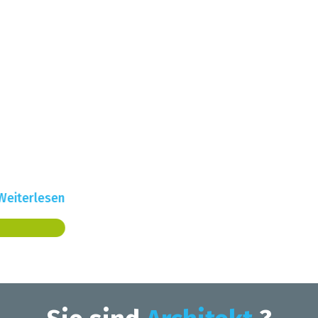
Sie sind
Architekt
?
und möchten auf unserer
Webseite geführt werden?
KONTAKT !
In zwei Klicks zum
Rückruf durch einen
Architekten!