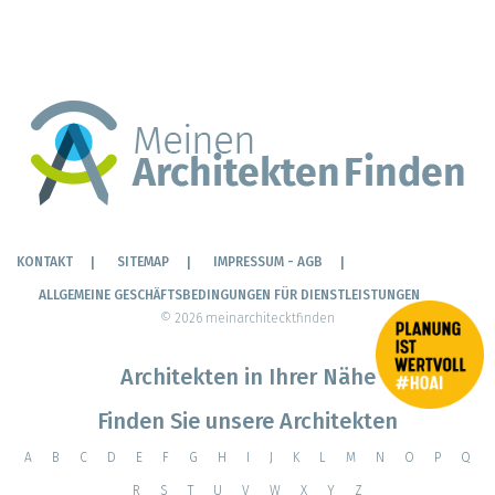
A
B
C
D
E
F
G
H
I
J
K
L
M
N
O
P
Q
R
S
T
U
V
W
X
Y
Z
Unsere international tätigen Architekten
Frankreich
•
Vereinigtes Königreich
•
Spanien
•
Italien
•
Irland
•
Indien
•
Schweiz
•
Luxembourg
•
Belgien
•
Portugal
•
Brasilien