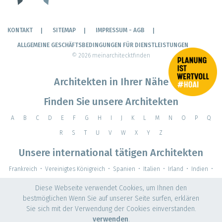
KONTAKT
SITEMAP
IMPRESSUM - AGB
ALLGEMEINE GESCHÄFTSBEDINGUNGEN FÜR DIENSTLEISTUNGEN
© 2026 meinarchitecktfinden
Architekten in Ihrer Nähe
Finden Sie unsere Architekten
A
B
C
D
E
F
G
H
I
J
K
L
M
N
O
P
Q
R
S
T
U
V
W
X
Y
Z
Unsere international tätigen Architekten
Frankreich
•
Vereinigtes Königreich
•
Spanien
•
Italien
•
Irland
•
Indien
•
Schweiz
•
Luxembourg
•
Belgien
•
Portugal
•
Brasilien
Diese Webseite verwendet Cookies, um Ihnen den
bestmöglichen Wenn Sie auf unserer Seite surfen, erklären
Sie sich mit der Verwendung der Cookies einverstanden.
verwenden
.