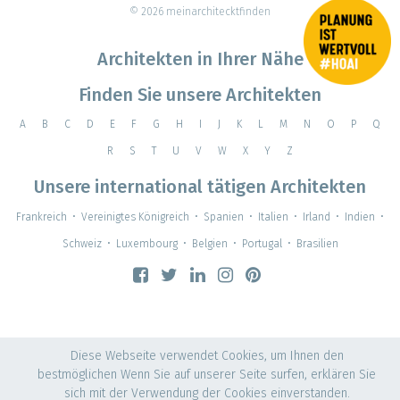
© 2026 meinarchitecktfinden
Architekten in Ihrer Nähe
Finden Sie unsere Architekten
A
B
C
D
E
F
G
H
I
J
K
L
M
N
O
P
Q
R
S
T
U
V
W
X
Y
Z
Unsere international tätigen Architekten
Frankreich
•
Vereinigtes Königreich
•
Spanien
•
Italien
•
Irland
•
Indien
•
Schweiz
•
Luxembourg
•
Belgien
•
Portugal
•
Brasilien
Diese Webseite verwendet Cookies, um Ihnen den
bestmöglichen Wenn Sie auf unserer Seite surfen, erklären Sie
sich mit der Verwendung der Cookies einverstanden.