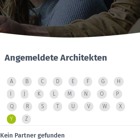
Angemeldete Architekten
A
B
C
D
E
F
G
H
I
J
K
L
M
N
O
P
Q
R
S
T
U
V
W
X
Y
Z
Kein Partner gefunden