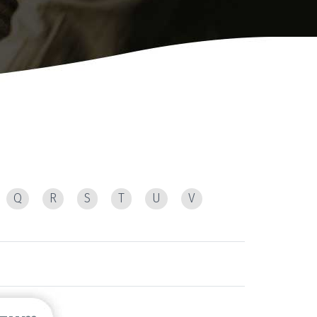
Q
R
S
T
U
V