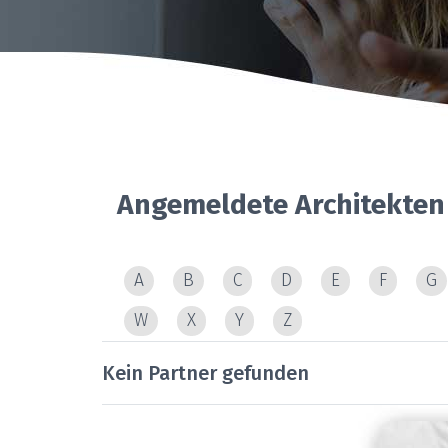
Angemeldete Architekten
A
B
C
D
E
F
G
W
X
Y
Z
Kein Partner gefunden