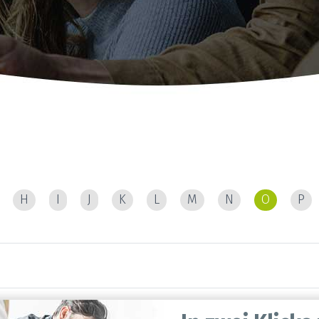
H
I
J
K
L
M
N
O
P