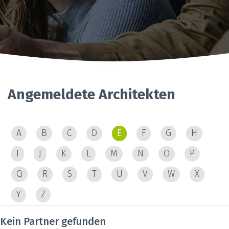
Angemeldete Architekten
A
B
C
D
E
F
G
H
I
J
K
L
M
N
O
P
Q
R
S
T
U
V
W
X
Y
Z
Kein Partner gefunden